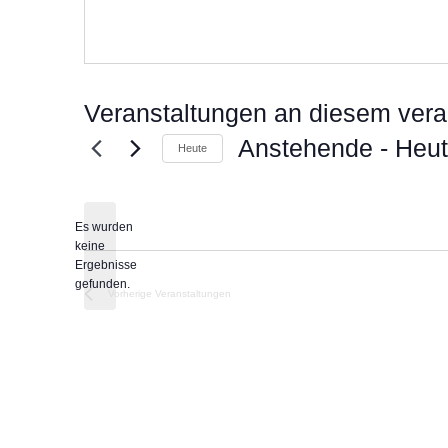
Veranstaltungen an diesem vera
Anstehende
 - 
Heu
Heute
Datum
wählen.
Es wurden
keine
Hinweis
Ergebnisse
gefunden.
Vorherige
Veranstaltungen