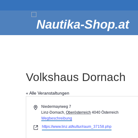
Volkshaus Dornach
« Alle Veranstaltungen
Adresse
Niedermayrweg 7
Linz-Dornach
,
Oberösterreich
4040
Österreich
Wegbeschreibung
Webseite
https://www.linz.at/kultur/raum_37158.php