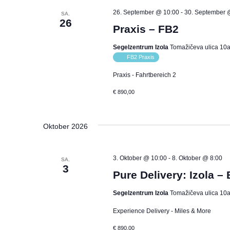
26. September @ 10:00
-
30. September 
SA.
26
Praxis – FB2
Segelzentrum Izola
Tomažičeva ulica 10a,
FB2 Praxis
Praxis - Fahrtbereich 2
€ 890,00
Oktober 2026
3. Oktober @ 10:00
-
8. Oktober @ 8:00
SA.
3
Pure Delivery: Izola – 
Segelzentrum Izola
Tomažičeva ulica 10a,
Experience Delivery - Miles & More
€ 890,00