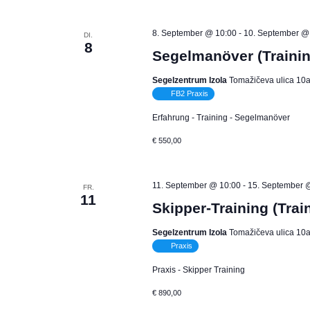
8. September @ 10:00
-
10. September @
DI.
8
Segelmanöver (Trainin
Segelzentrum Izola
Tomažičeva ulica 10a,
FB2 Praxis
Erfahrung - Training - Segelmanöver
€ 550,00
11. September @ 10:00
-
15. September 
FR.
11
Skipper-Training (Trai
Segelzentrum Izola
Tomažičeva ulica 10a,
Praxis
Praxis - Skipper Training
€ 890,00