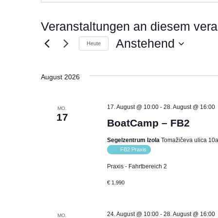
Veranstaltungen an diesem vera
Anstehend
Heute
Datum
wählen.
August 2026
17. August @ 10:00
-
28. August @ 16:00
MO.
17
BoatCamp – FB2
Segelzentrum Izola
Tomažičeva ulica 10a,
FB2 Praxis
Praxis - Fahrtbereich 2
€ 1.990
24. August @ 10:00
-
28. August @ 16:00
MO.